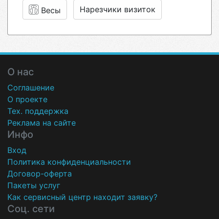
Нарезчики визиток
Весы
О нас
Соглашение
О проекте
Тех. поддержка
Реклама на сайте
Инфо
Вход
Политика конфиденциальности
Договор-оферта
Пакеты услуг
Как сервисный центр находит заявку?
Соц. сети