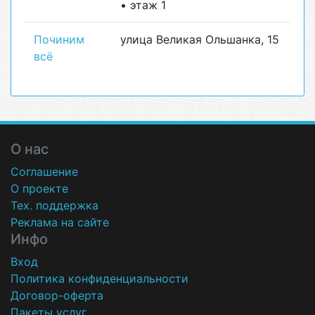
• этаж 1
Починим
улица Великая Ольшанка, 15
всё
О нас
Соглашение
О проекте
Тех. поддержка
Реклама на сайте
Инфо
Вход
Политика конфиденциальности
Договор-оферта
Пакеты услуг