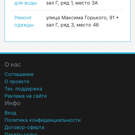
для воды
зал Г, ряд 1, место 3А
Ремонт
улица Максима Горького, 91 •
одежды
зал Г, ряд 3, место 46
О нас
Соглашение
О проекте
Тех. поддержка
Реклама на сайте
Инфо
Вход
Политика конфиденциальности
Договор-оферта
Пакеты услуг