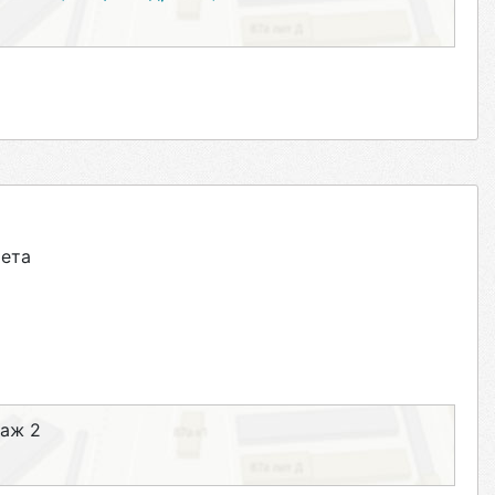
ета
таж 2