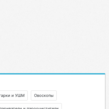
гарки и УШМ
Овоскопы
париватели и пароочистители