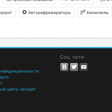
 ворот
Авторефрижераторы
Бензопилы
Соц. сети
онфиденциальности
ерта
уг
ный центр находит