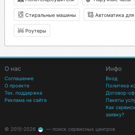
Стиральные машины
Автоматика для
Роутеры
О нас
Инфо
Соглашение
Вход
О проекте
Политика к
Тех. поддержка
Договор-оф
Реклама на сайте
Пакеты усл
Как сервис
заявку?
© 2015-2026
— поиск сервисных центров