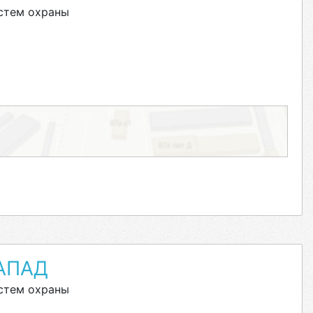
стем охраны
АПАД
стем охраны