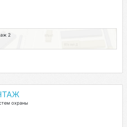
таж 2
НТАЖ
стем охраны