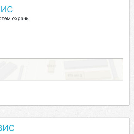
ВИС
стем охраны
ВИС