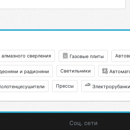
 алмазного сверления
Авто
Газовые плиты
Светильники
деоняни и радионяни
Автомат
Прессы
Полотенцесушители
Электрорубанк
Соц. сети