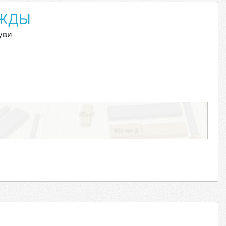
ЕЖДЫ
уви