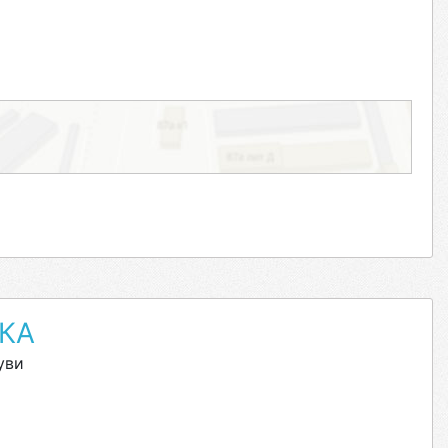
КА
уви