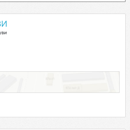
ВИ
уви