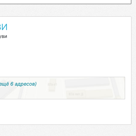
ВИ
уви
 ещё 6 адресов)