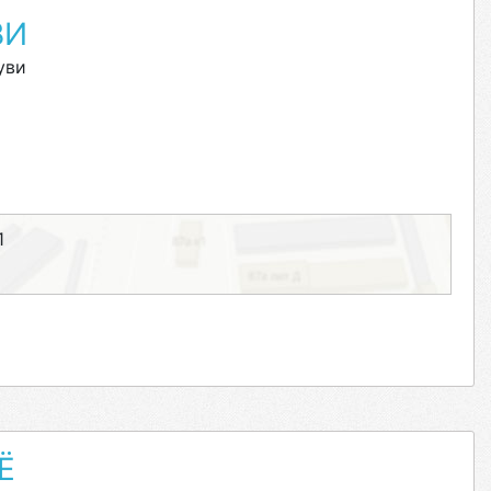
ВИ
уви
1
Ё