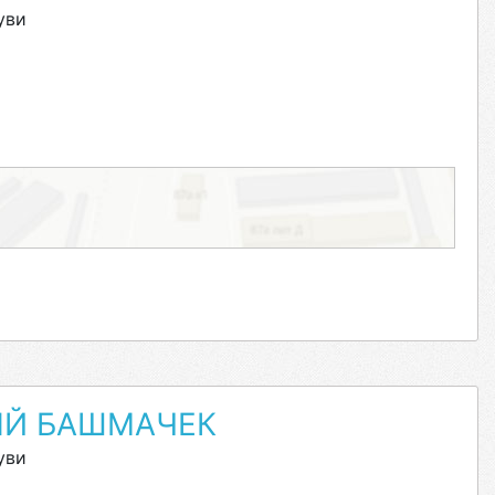
уви
Й БАШМАЧЕК
уви