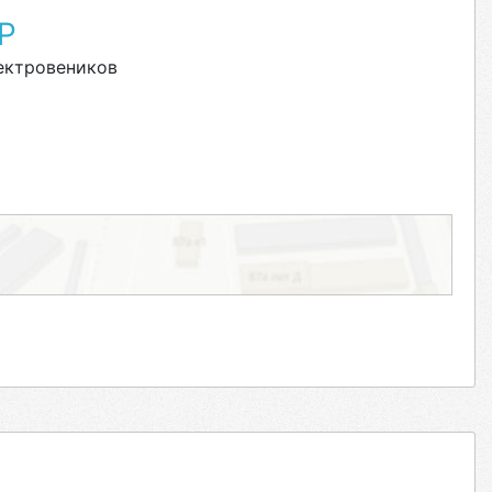
Р
ектровеников