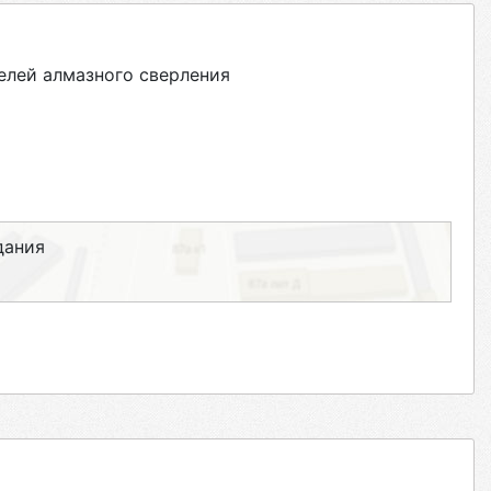
елей алмазного сверления
дания