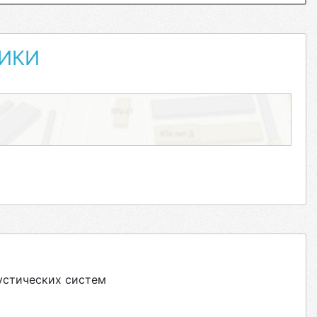
НИКИ
О
устических систем