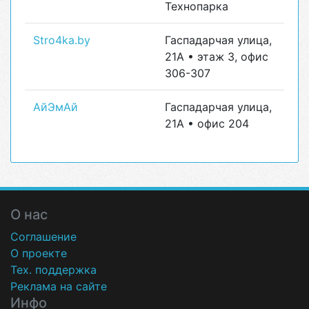
Технопарка
Stro4ka.by
Гаспадарчая улица,
21А • этаж 3, офис
306-307
АйЭмАй
Гаспадарчая улица,
21А • офис 204
О нас
Соглашение
О проекте
Тех. поддержка
Реклама на сайте
Инфо